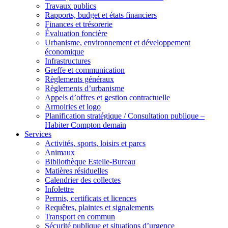
Travaux publics
Rapports, budget et états financiers
Finances et trésorerie
Évaluation foncière
Urbanisme, environnement et développement
économique
Infrastructures
Greffe et communication
Règlements généraux
Règlements d’urbanisme
Appels d’offres et gestion contractuelle
Armoiries et logo
Planification stratégique / Consultation publique –
Habiter Compton demain
Services
Activités, sports, loisirs et parcs
Animaux
Bibliothèque Estelle-Bureau
Matières résiduelles
Calendrier des collectes
Infolettre
Permis, certificats et licences
Requêtes, plaintes et signalements
Transport en commun
Sécurité publique et situations d’urgence