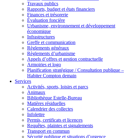
Travaux publics
Rapports, budget et états financiers
Finances et trésorerie
Évaluation foncière
Urbanisme, environnement et développement
économique
Infrastructures
Greffe et communication
Règlements généraux
Règlements d’urbanisme
Appels d’offres et gestion contractuelle
Armoiries et logo
Planification stratégique / Consultation publique –
Habiter Compton demain
Services
Activités, sports, loisirs et parcs
Animaux
Bibliothèque Estelle-Bureau
Matières résiduelles
Calendrier des collectes
Infolettre
Permis, certificats et licences
Requêtes, plaintes et signalements
Transport en commun
Sécurité publique et situations d’urgence