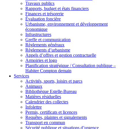
Travaux publics
Rapports, budget et états financiers
Finances et trésorerie
Évaluation foncière
Urbanisme, environnement et développement
économique
Infrastructures
Greffe et communication
Règlements généraux
Règlements d’urbanisme
Appels d’offres et gestion contractuelle
Armoiries et logo
Planification stratégique / Consultation publique –
Habiter Compton demain
Services
Activités, sports, loisirs et parcs
Animaux
Bibliothèque Estelle-Bureau
Matières résiduelles
Calendrier des collectes
Infolettre
Permis, certificats et licences
Requêtes, plaintes et signalements
Transport en commun
Sécurité publique et situations d’urgence