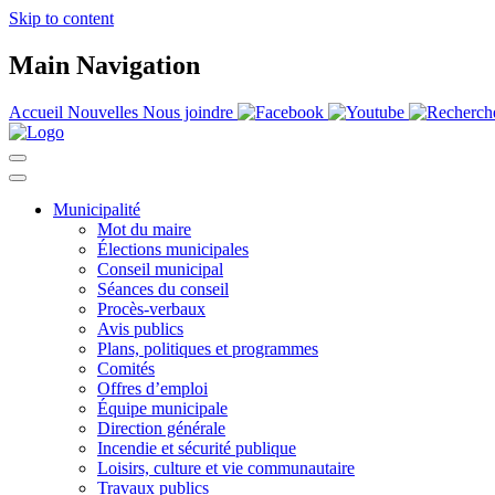
Skip to content
Main Navigation
Accueil
Nouvelles
Nous joindre
Municipalité
Mot du maire
Élections municipales
Conseil municipal
Séances du conseil
Procès-verbaux
Avis publics
Plans, politiques et programmes
Comités
Offres d’emploi
Équipe municipale
Direction générale
Incendie et sécurité publique
Loisirs, culture et vie communautaire
Travaux publics