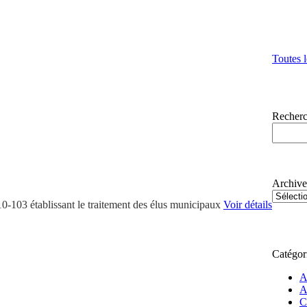
Toutes l
Recherc
Archive
103 établissant le traitement des élus municipaux
Voir détails
Catégor
A
A
C