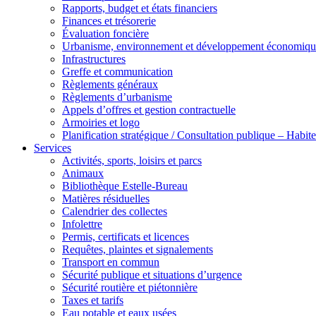
Rapports, budget et états financiers
Finances et trésorerie
Évaluation foncière
Urbanisme, environnement et développement économiqu
Infrastructures
Greffe et communication
Règlements généraux
Règlements d’urbanisme
Appels d’offres et gestion contractuelle
Armoiries et logo
Planification stratégique / Consultation publique – Hab
Services
Activités, sports, loisirs et parcs
Animaux
Bibliothèque Estelle-Bureau
Matières résiduelles
Calendrier des collectes
Infolettre
Permis, certificats et licences
Requêtes, plaintes et signalements
Transport en commun
Sécurité publique et situations d’urgence
Sécurité routière et piétonnière
Taxes et tarifs
Eau potable et eaux usées