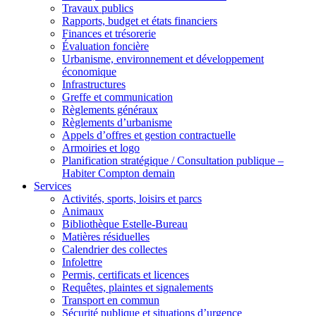
Travaux publics
Rapports, budget et états financiers
Finances et trésorerie
Évaluation foncière
Urbanisme, environnement et développement
économique
Infrastructures
Greffe et communication
Règlements généraux
Règlements d’urbanisme
Appels d’offres et gestion contractuelle
Armoiries et logo
Planification stratégique / Consultation publique –
Habiter Compton demain
Services
Activités, sports, loisirs et parcs
Animaux
Bibliothèque Estelle-Bureau
Matières résiduelles
Calendrier des collectes
Infolettre
Permis, certificats et licences
Requêtes, plaintes et signalements
Transport en commun
Sécurité publique et situations d’urgence