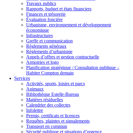
Travaux publics
Rapports, budget et états financiers
Finances et trésorerie
Évaluation foncière
Urbanisme, environnement et développement
économique
Infrastructures
Greffe et communication
Règlements généraux
Règlements d’urbanisme
Appels d’offres et gestion contractuelle
Armoiries et logo
Planification stratégique / Consultation publique –
Habiter Compton demain
Services
Activités, sports, loisirs et parcs
Animaux
Bibliothèque Estelle-Bureau
Matières résiduelles
Calendrier des collectes
Infolettre
Permis, certificats et licences
Requêtes, plaintes et signalements
Transport en commun
Sécurité publique et situations d’urgence