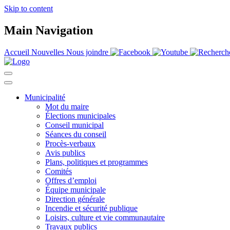
Skip to content
Main Navigation
Accueil
Nouvelles
Nous joindre
Municipalité
Mot du maire
Élections municipales
Conseil municipal
Séances du conseil
Procès-verbaux
Avis publics
Plans, politiques et programmes
Comités
Offres d’emploi
Équipe municipale
Direction générale
Incendie et sécurité publique
Loisirs, culture et vie communautaire
Travaux publics