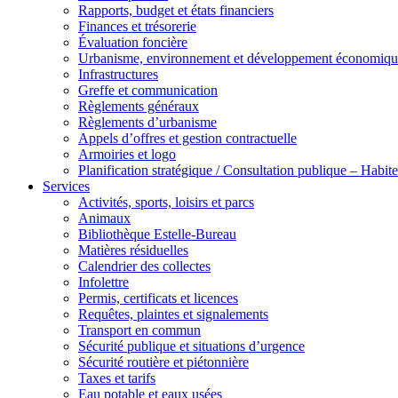
Rapports, budget et états financiers
Finances et trésorerie
Évaluation foncière
Urbanisme, environnement et développement économiqu
Infrastructures
Greffe et communication
Règlements généraux
Règlements d’urbanisme
Appels d’offres et gestion contractuelle
Armoiries et logo
Planification stratégique / Consultation publique – Hab
Services
Activités, sports, loisirs et parcs
Animaux
Bibliothèque Estelle-Bureau
Matières résiduelles
Calendrier des collectes
Infolettre
Permis, certificats et licences
Requêtes, plaintes et signalements
Transport en commun
Sécurité publique et situations d’urgence
Sécurité routière et piétonnière
Taxes et tarifs
Eau potable et eaux usées