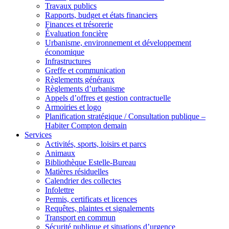
Travaux publics
Rapports, budget et états financiers
Finances et trésorerie
Évaluation foncière
Urbanisme, environnement et développement
économique
Infrastructures
Greffe et communication
Règlements généraux
Règlements d’urbanisme
Appels d’offres et gestion contractuelle
Armoiries et logo
Planification stratégique / Consultation publique –
Habiter Compton demain
Services
Activités, sports, loisirs et parcs
Animaux
Bibliothèque Estelle-Bureau
Matières résiduelles
Calendrier des collectes
Infolettre
Permis, certificats et licences
Requêtes, plaintes et signalements
Transport en commun
Sécurité publique et situations d’urgence