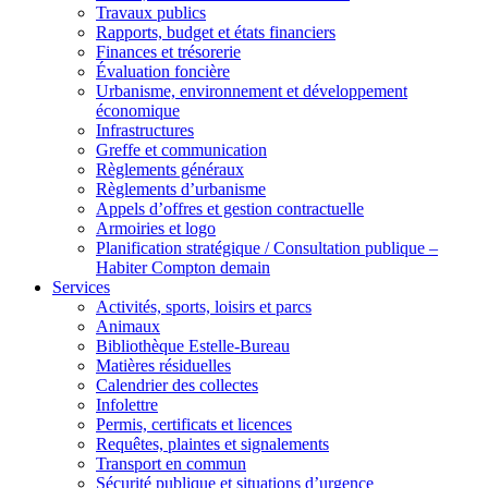
Travaux publics
Rapports, budget et états financiers
Finances et trésorerie
Évaluation foncière
Urbanisme, environnement et développement
économique
Infrastructures
Greffe et communication
Règlements généraux
Règlements d’urbanisme
Appels d’offres et gestion contractuelle
Armoiries et logo
Planification stratégique / Consultation publique –
Habiter Compton demain
Services
Activités, sports, loisirs et parcs
Animaux
Bibliothèque Estelle-Bureau
Matières résiduelles
Calendrier des collectes
Infolettre
Permis, certificats et licences
Requêtes, plaintes et signalements
Transport en commun
Sécurité publique et situations d’urgence