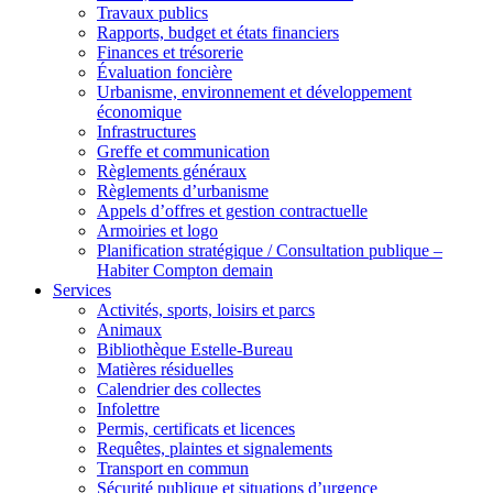
Travaux publics
Rapports, budget et états financiers
Finances et trésorerie
Évaluation foncière
Urbanisme, environnement et développement
économique
Infrastructures
Greffe et communication
Règlements généraux
Règlements d’urbanisme
Appels d’offres et gestion contractuelle
Armoiries et logo
Planification stratégique / Consultation publique –
Habiter Compton demain
Services
Activités, sports, loisirs et parcs
Animaux
Bibliothèque Estelle-Bureau
Matières résiduelles
Calendrier des collectes
Infolettre
Permis, certificats et licences
Requêtes, plaintes et signalements
Transport en commun
Sécurité publique et situations d’urgence