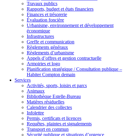
Travaux publics
Rapports, budget et états financiers
Finances et trésorerie
Évaluation foncière
Urbanisme, environnement et développement
économique
Infrastructures
Greffe et communication
Règlements généraux
Règlements d’urbanisme
Appels d’offres et gestion contractuelle
Armoiries et logo
Planification stratégique / Consultation publique –
Habiter Compton demain
Services
Activités, sports, loisirs et parcs
Animaux
Bibliothèque Estelle-Bureau
Matières résiduelles
Calendrier des collectes
Infolettre
Permis, certificats et licences
Requêtes, plaintes et signalements
Transport en commun
Sécurité publique et situations d’urgence