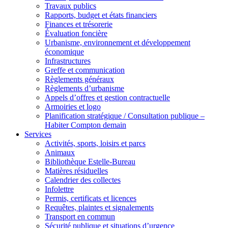
Travaux publics
Rapports, budget et états financiers
Finances et trésorerie
Évaluation foncière
Urbanisme, environnement et développement
économique
Infrastructures
Greffe et communication
Règlements généraux
Règlements d’urbanisme
Appels d’offres et gestion contractuelle
Armoiries et logo
Planification stratégique / Consultation publique –
Habiter Compton demain
Services
Activités, sports, loisirs et parcs
Animaux
Bibliothèque Estelle-Bureau
Matières résiduelles
Calendrier des collectes
Infolettre
Permis, certificats et licences
Requêtes, plaintes et signalements
Transport en commun
Sécurité publique et situations d’urgence