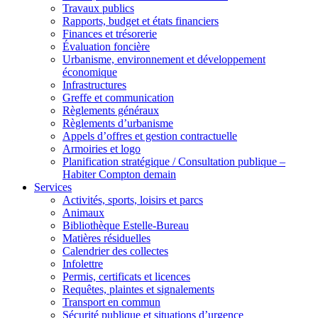
Travaux publics
Rapports, budget et états financiers
Finances et trésorerie
Évaluation foncière
Urbanisme, environnement et développement
économique
Infrastructures
Greffe et communication
Règlements généraux
Règlements d’urbanisme
Appels d’offres et gestion contractuelle
Armoiries et logo
Planification stratégique / Consultation publique –
Habiter Compton demain
Services
Activités, sports, loisirs et parcs
Animaux
Bibliothèque Estelle-Bureau
Matières résiduelles
Calendrier des collectes
Infolettre
Permis, certificats et licences
Requêtes, plaintes et signalements
Transport en commun
Sécurité publique et situations d’urgence