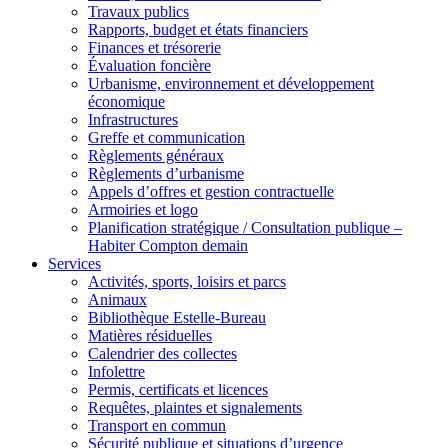
Travaux publics
Rapports, budget et états financiers
Finances et trésorerie
Évaluation foncière
Urbanisme, environnement et développement
économique
Infrastructures
Greffe et communication
Règlements généraux
Règlements d’urbanisme
Appels d’offres et gestion contractuelle
Armoiries et logo
Planification stratégique / Consultation publique –
Habiter Compton demain
Services
Activités, sports, loisirs et parcs
Animaux
Bibliothèque Estelle-Bureau
Matières résiduelles
Calendrier des collectes
Infolettre
Permis, certificats et licences
Requêtes, plaintes et signalements
Transport en commun
Sécurité publique et situations d’urgence