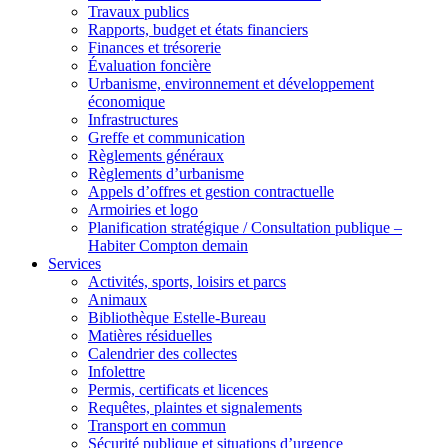
Travaux publics
Rapports, budget et états financiers
Finances et trésorerie
Évaluation foncière
Urbanisme, environnement et développement
économique
Infrastructures
Greffe et communication
Règlements généraux
Règlements d’urbanisme
Appels d’offres et gestion contractuelle
Armoiries et logo
Planification stratégique / Consultation publique –
Habiter Compton demain
Services
Activités, sports, loisirs et parcs
Animaux
Bibliothèque Estelle-Bureau
Matières résiduelles
Calendrier des collectes
Infolettre
Permis, certificats et licences
Requêtes, plaintes et signalements
Transport en commun
Sécurité publique et situations d’urgence