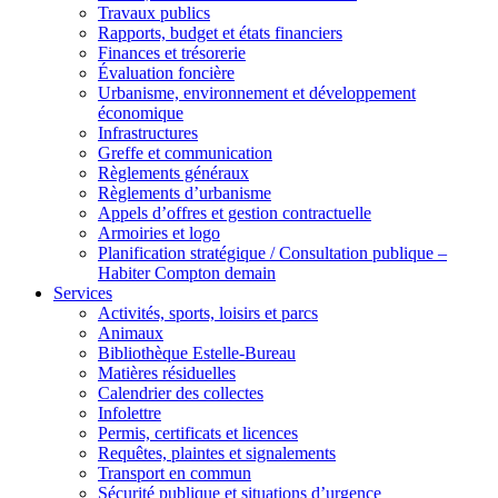
Travaux publics
Rapports, budget et états financiers
Finances et trésorerie
Évaluation foncière
Urbanisme, environnement et développement
économique
Infrastructures
Greffe et communication
Règlements généraux
Règlements d’urbanisme
Appels d’offres et gestion contractuelle
Armoiries et logo
Planification stratégique / Consultation publique –
Habiter Compton demain
Services
Activités, sports, loisirs et parcs
Animaux
Bibliothèque Estelle-Bureau
Matières résiduelles
Calendrier des collectes
Infolettre
Permis, certificats et licences
Requêtes, plaintes et signalements
Transport en commun
Sécurité publique et situations d’urgence