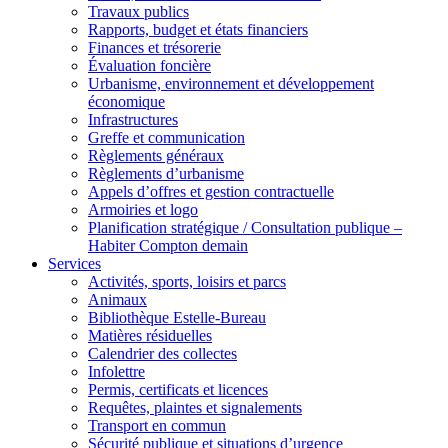
Travaux publics
Rapports, budget et états financiers
Finances et trésorerie
Évaluation foncière
Urbanisme, environnement et développement
économique
Infrastructures
Greffe et communication
Règlements généraux
Règlements d’urbanisme
Appels d’offres et gestion contractuelle
Armoiries et logo
Planification stratégique / Consultation publique –
Habiter Compton demain
Services
Activités, sports, loisirs et parcs
Animaux
Bibliothèque Estelle-Bureau
Matières résiduelles
Calendrier des collectes
Infolettre
Permis, certificats et licences
Requêtes, plaintes et signalements
Transport en commun
Sécurité publique et situations d’urgence