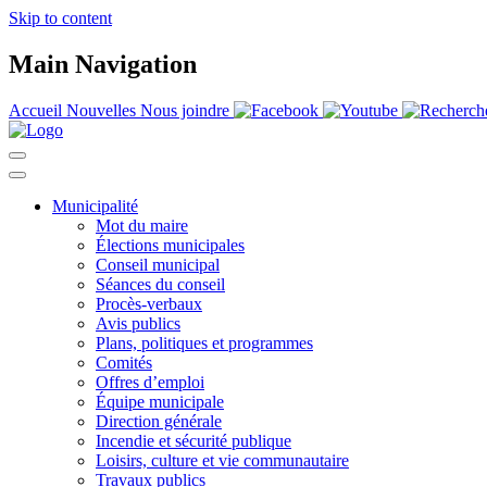
Skip to content
Main Navigation
Accueil
Nouvelles
Nous joindre
Municipalité
Mot du maire
Élections municipales
Conseil municipal
Séances du conseil
Procès-verbaux
Avis publics
Plans, politiques et programmes
Comités
Offres d’emploi
Équipe municipale
Direction générale
Incendie et sécurité publique
Loisirs, culture et vie communautaire
Travaux publics