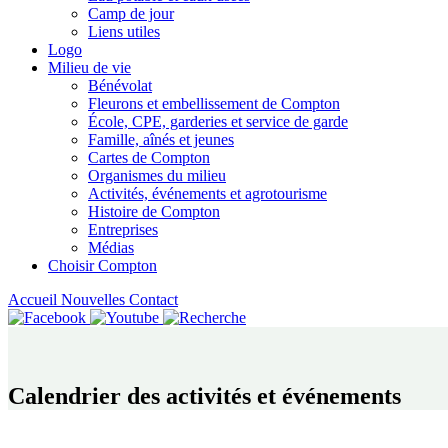
Camp de jour
Liens utiles
Logo
Milieu de vie
Bénévolat
Fleurons et embellissement de Compton
École, CPE, garderies et service de garde
Famille, aînés et jeunes
Cartes de Compton
Organismes du milieu
Activités, événements et agrotourisme
Histoire de Compton
Entreprises
Médias
Choisir Compton
Accueil
Nouvelles
Contact
Calendrier des activités et événements