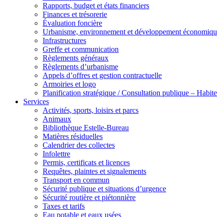
Rapports, budget et états financiers
Finances et trésorerie
Évaluation foncière
Urbanisme, environnement et développement économiqu
Infrastructures
Greffe et communication
Règlements généraux
Règlements d’urbanisme
Appels d’offres et gestion contractuelle
Armoiries et logo
Planification stratégique / Consultation publique – Hab
Services
Activités, sports, loisirs et parcs
Animaux
Bibliothèque Estelle-Bureau
Matières résiduelles
Calendrier des collectes
Infolettre
Permis, certificats et licences
Requêtes, plaintes et signalements
Transport en commun
Sécurité publique et situations d’urgence
Sécurité routière et piétonnière
Taxes et tarifs
Eau potable et eaux usées