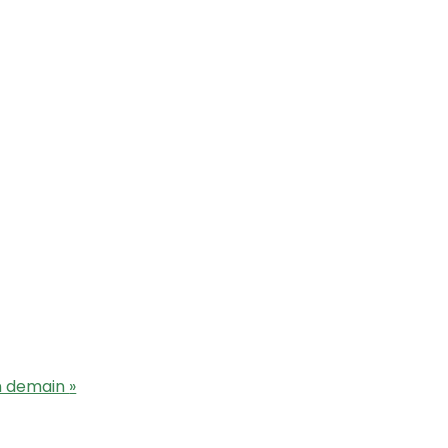
on demain
»