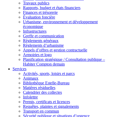
Travaux publics
Rapports, budget et états financiers
Finances et trésorerie
Évaluation foncière
Urbanisme, environnement et développement
économique
Infrastructures
Greffe et communication
Règlements généraux
Règlements d’urbanisme
Appels d’offres et gestion contractuelle
Armoiries et logo
Planification stratégique / Consultation publique –
Habiter Compton demain
Services
Activités, sports, loisirs et parcs
Animaux
Bibliothèque Estelle-Bureau
Matières résiduelles
Calendrier des collectes
Infolettre
Permis, certificats et licences
Requêtes, plaintes et signalements
Transport en commun
Sécurité publique et situations d’urgence