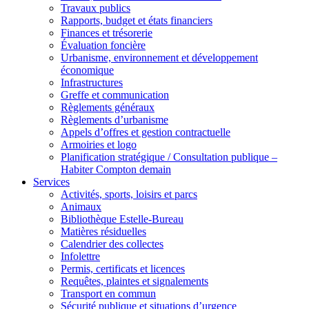
Travaux publics
Rapports, budget et états financiers
Finances et trésorerie
Évaluation foncière
Urbanisme, environnement et développement
économique
Infrastructures
Greffe et communication
Règlements généraux
Règlements d’urbanisme
Appels d’offres et gestion contractuelle
Armoiries et logo
Planification stratégique / Consultation publique –
Habiter Compton demain
Services
Activités, sports, loisirs et parcs
Animaux
Bibliothèque Estelle-Bureau
Matières résiduelles
Calendrier des collectes
Infolettre
Permis, certificats et licences
Requêtes, plaintes et signalements
Transport en commun
Sécurité publique et situations d’urgence