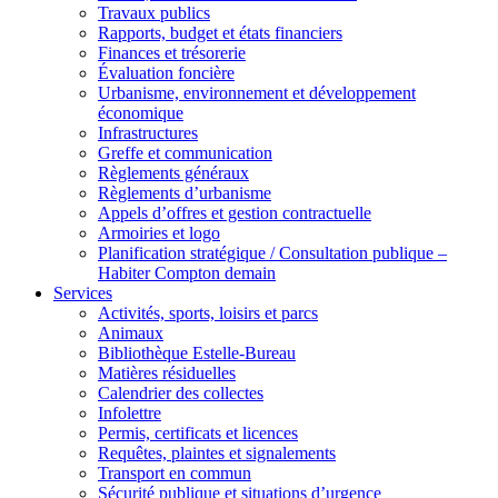
Travaux publics
Rapports, budget et états financiers
Finances et trésorerie
Évaluation foncière
Urbanisme, environnement et développement
économique
Infrastructures
Greffe et communication
Règlements généraux
Règlements d’urbanisme
Appels d’offres et gestion contractuelle
Armoiries et logo
Planification stratégique / Consultation publique –
Habiter Compton demain
Services
Activités, sports, loisirs et parcs
Animaux
Bibliothèque Estelle-Bureau
Matières résiduelles
Calendrier des collectes
Infolettre
Permis, certificats et licences
Requêtes, plaintes et signalements
Transport en commun
Sécurité publique et situations d’urgence