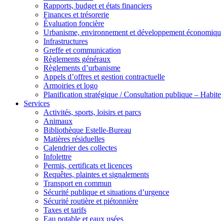
Rapports, budget et états financiers
Finances et trésorerie
Évaluation foncière
Urbanisme, environnement et développement économiqu
Infrastructures
Greffe et communication
Règlements généraux
Règlements d’urbanisme
Appels d’offres et gestion contractuelle
Armoiries et logo
Planification stratégique / Consultation publique – Hab
Services
Activités, sports, loisirs et parcs
Animaux
Bibliothèque Estelle-Bureau
Matières résiduelles
Calendrier des collectes
Infolettre
Permis, certificats et licences
Requêtes, plaintes et signalements
Transport en commun
Sécurité publique et situations d’urgence
Sécurité routière et piétonnière
Taxes et tarifs
Eau potable et eaux usées