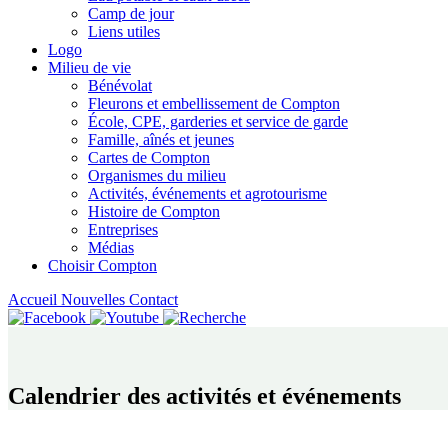
Camp de jour
Liens utiles
Logo
Milieu de vie
Bénévolat
Fleurons et embellissement de Compton
École, CPE, garderies et service de garde
Famille, aînés et jeunes
Cartes de Compton
Organismes du milieu
Activités, événements et agrotourisme
Histoire de Compton
Entreprises
Médias
Choisir Compton
Accueil
Nouvelles
Contact
Calendrier des activités et événements