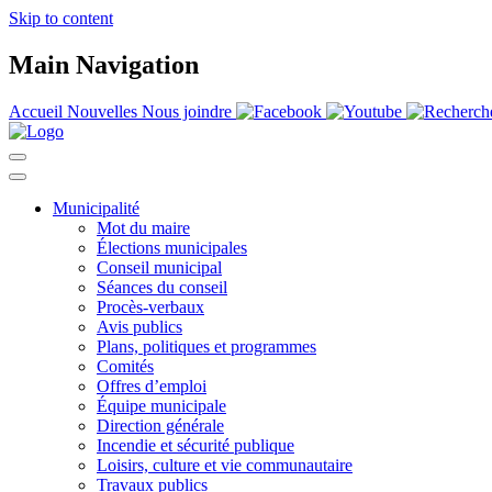
Skip to content
Main Navigation
Accueil
Nouvelles
Nous joindre
Municipalité
Mot du maire
Élections municipales
Conseil municipal
Séances du conseil
Procès-verbaux
Avis publics
Plans, politiques et programmes
Comités
Offres d’emploi
Équipe municipale
Direction générale
Incendie et sécurité publique
Loisirs, culture et vie communautaire
Travaux publics