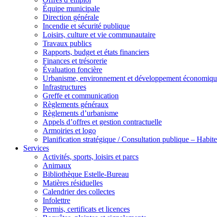
Équipe municipale
Direction générale
Incendie et sécurité publique
Loisirs, culture et vie communautaire
Travaux publics
Rapports, budget et états financiers
Finances et trésorerie
Évaluation foncière
Urbanisme, environnement et développement économiqu
Infrastructures
Greffe et communication
Règlements généraux
Règlements d’urbanisme
Appels d’offres et gestion contractuelle
Armoiries et logo
Planification stratégique / Consultation publique – Hab
Services
Activités, sports, loisirs et parcs
Animaux
Bibliothèque Estelle-Bureau
Matières résiduelles
Calendrier des collectes
Infolettre
Permis, certificats et licences