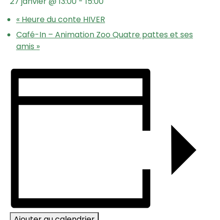
27 janvier @ 13:00
-
15:00
«
Heure du conte HIVER
Café-In – Animation Zoo Quatre pattes et ses
amis
»
Ajouter au calendrier