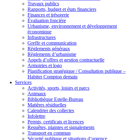
Travaux publics
Rapports, budget et états financiers
Finances et trésorerie
Évaluation foncière
Urbanisme, environnement et développement
économique
Infrastructures
Greffe et communication
Règlements généraux
Règlements d’urbanisme
Appels d’offres et gestion contractuelle
Armoiries et logo
Planification stratégique / Consultation publique –
Habiter Compton demain
Services
Activités, sports, loisirs et parcs
Animaux
Bibliothèque Estelle-Bureau
Matières résiduelles
Calendrier des collectes
Infolettre
Permis, certificats et licences
Requêtes, plaintes et signalements
Transport en commun
Sécurité publique et situations d’urgence