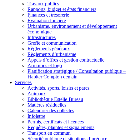
Travaux publics
Rapports, budget et états financiers
Finances et trésorerie
Évaluation foncière
Urbanisme, environnement et développement
économique
Infrastructures
Greffe et communication
Règlements généraux
Règlements d’urbanisme
Appels d’offres et gestion contractuelle
Armoiries et logo
Planification stratégique / Consultation publique –
Habiter Compton demain
Services
Activités, sports, loisirs et parcs
Animaux
Bibliothèque Estelle-Bureau
Matières résiduelles
Calendrier des collectes
Infolettre
Permis, certificats et licences
Requêtes, plaintes et signalements
Transport en commun
Sécurité publique et situations d’urgence