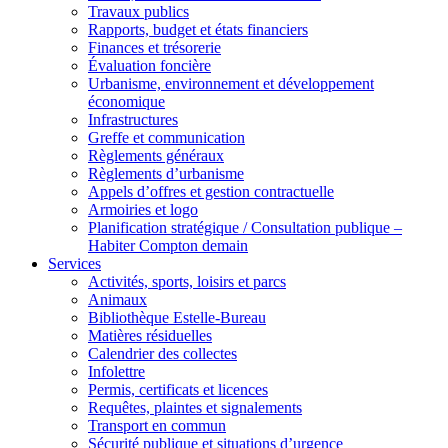
Travaux publics
Rapports, budget et états financiers
Finances et trésorerie
Évaluation foncière
Urbanisme, environnement et développement
économique
Infrastructures
Greffe et communication
Règlements généraux
Règlements d’urbanisme
Appels d’offres et gestion contractuelle
Armoiries et logo
Planification stratégique / Consultation publique –
Habiter Compton demain
Services
Activités, sports, loisirs et parcs
Animaux
Bibliothèque Estelle-Bureau
Matières résiduelles
Calendrier des collectes
Infolettre
Permis, certificats et licences
Requêtes, plaintes et signalements
Transport en commun
Sécurité publique et situations d’urgence