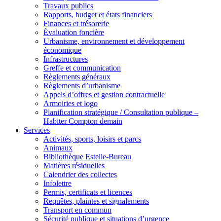
Travaux publics
Rapports, budget et états financiers
Finances et trésorerie
Évaluation foncière
Urbanisme, environnement et développement
économique
Infrastructures
Greffe et communication
Règlements généraux
Règlements d’urbanisme
Appels d’offres et gestion contractuelle
Armoiries et logo
Planification stratégique / Consultation publique –
Habiter Compton demain
Services
Activités, sports, loisirs et parcs
Animaux
Bibliothèque Estelle-Bureau
Matières résiduelles
Calendrier des collectes
Infolettre
Permis, certificats et licences
Requêtes, plaintes et signalements
Transport en commun
Sécurité publique et situations d’urgence