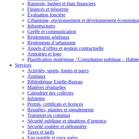
Rapports, budget et états financiers
Finances et trésorerie
Évaluation foncière
Urbanisme, environnement et développement économiqu
Infrastructures
Greffe et communication
Règlements généraux
Règlements d’urbanisme
Appels d’offres et gestion contractuelle
Armoiries et logo
Planification stratégique / Consultation publique – Hab
Services
Activités, sports, loisirs et parcs
Animaux
Bibliothèque Estelle-Bureau
Matières résiduelles
Calendrier des collectes
Infolettre
Permis, certificats et licences
Requêtes, plaintes et signalements
Transport en commun
Sécurité publique et situations d’urgence
Sécurité routière et piétonnière
Taxes et tarifs
Eau potable et eaux usées