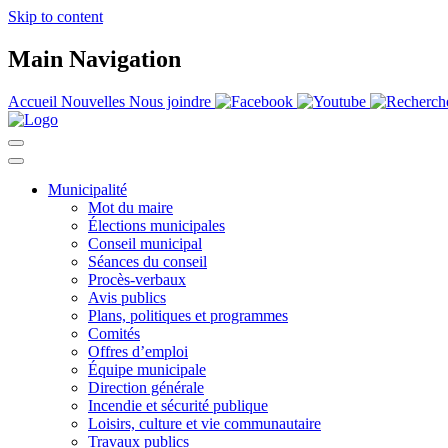
Skip to content
Main Navigation
Accueil
Nouvelles
Nous joindre
Municipalité
Mot du maire
Élections municipales
Conseil municipal
Séances du conseil
Procès-verbaux
Avis publics
Plans, politiques et programmes
Comités
Offres d’emploi
Équipe municipale
Direction générale
Incendie et sécurité publique
Loisirs, culture et vie communautaire
Travaux publics