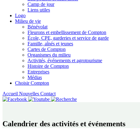
Camp de jour
Liens utiles
Logo
Milieu de vie
Bénévolat
Fleurons et embellissement de Compton
École, CPE, garderies et service de garde
Famille, aînés et jeunes
Cartes de Compton
Organismes du milieu
Activités, événements et agrotourisme
Histoire de Compton
Entreprises
Médias
Choisir Compton
Accueil
Nouvelles
Contact
Calendrier des activités et événements